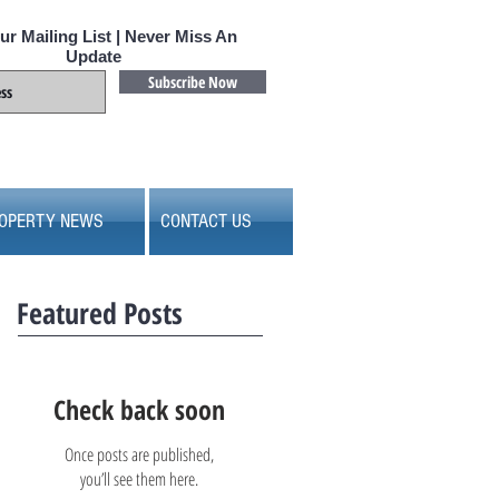
ur Mailing List | Never Miss An
Update
Subscribe Now
OPERTY NEWS
CONTACT US
Featured Posts
Check back soon
Once posts are published,
you’ll see them here.