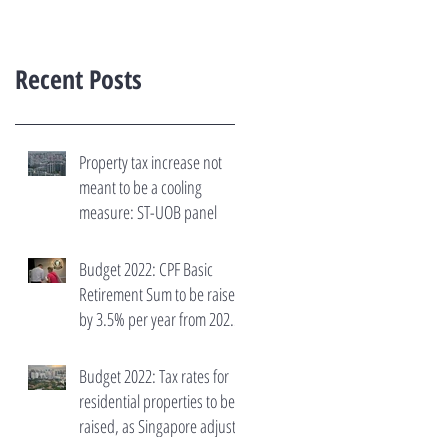
Recent Posts
Property tax increase not
meant to be a cooling
measure: ST-UOB panel
Budget 2022: CPF Basic
Retirement Sum to be raised
by 3.5% per year from 2023
to 2027
Budget 2022: Tax rates for
residential properties to be
raised, as Singapore adjusts