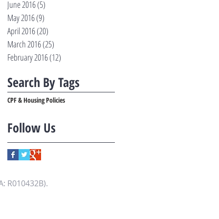
June 2016
(5)
5 posts
May 2016
(9)
9 posts
April 2016
(20)
20 posts
March 2016
(25)
25 posts
February 2016
(12)
12 posts
Search By Tags
CPF & Housing Policies
Follow Us
A: R010432B).
.fulltime365.com