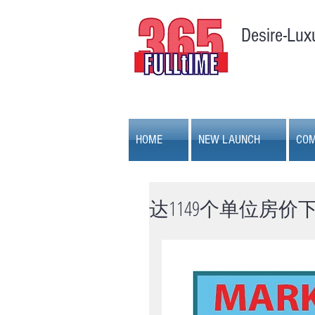
Desire-Lux
HOME
NEW LAUNCH
COM
达1149个单位房