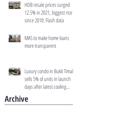
HDB resale prices surged
12.5% in 2021, biggest rise
since 2010: Flash data
MAS to make home loans
more transparent
Luxury condo in Bukit Timah
sells 5% of units in launch
days after latest cooling
measures
Archive