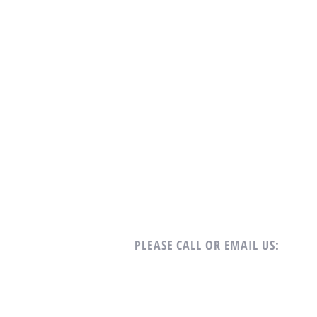
PLEASE CALL OR EMAIL US:
Tel: +65 9688-7122