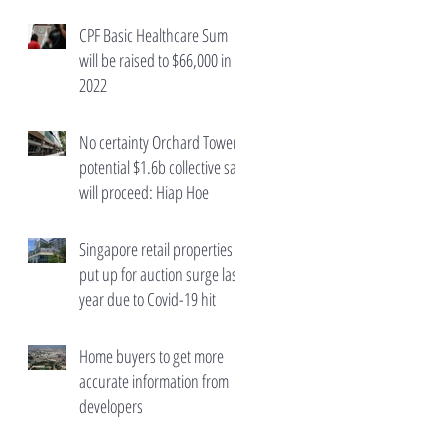
wealth taxes
CPF Basic Healthcare Sum
will be raised to $66,000 in
2022
No certainty Orchard Towers'
potential $1.6b collective sale
will proceed: Hiap Hoe
Singapore retail properties
put up for auction surge last
year due to Covid-19 hit
Home buyers to get more
accurate information from
developers