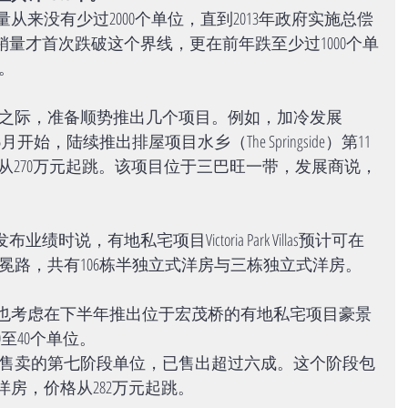
从来没有少过2000个单位，直到2013年政府实施总偿
，销量才首次跌破这个界线，更在前年跌至少过1000个单
。
之际，准备顺势推出几个项目。例如，加冷发展
）准备在5月开始，陆续推出排屋项目水乡（The Springside）第11
价格从270万元起跳。该项目位于三巴旺一带，发展商说，
。
布业绩时说，有地私宅项目Victoria Park Villas预计可在
冕路，共有106栋半独立式洋房与三栋独立式洋房。
awang）也考虑在下半年推出位于宏茂桥的有地私宅项目豪景
的30至40个单位。
售卖的第七阶段单位，已售出超过六成。这个阶段包
洋房，价格从282万元起跳。